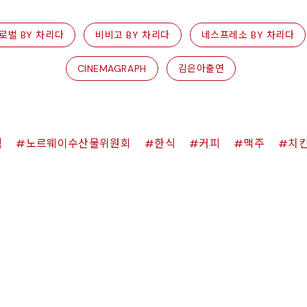
로벌 BY 차리다
비비고 BY 차리다
네스프레소 BY 차리다
CINEMAGRAPH
김은아출연
쉑
노르웨이수산물위원회
한식
커피
맥주
치