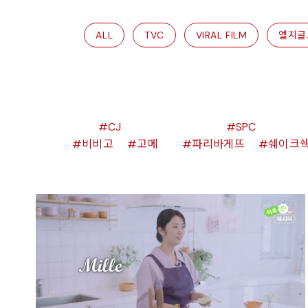
ALL
TVC
VIRAL FILM
엘지글
CJ
SPC
비비고
고메
파리바게뜨
쉐이크