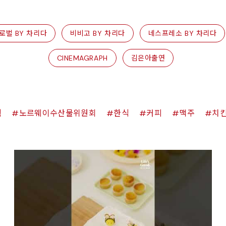
로벌 BY 차리다
비비고 BY 차리다
네스프레소 BY 차리다
CINEMAGRAPH
김은아출연
쉑
노르웨이수산물위원회
한식
커피
맥주
치