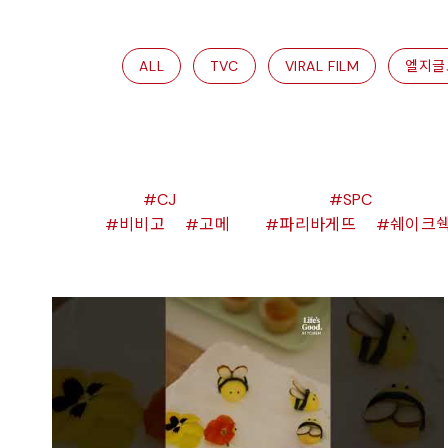
ALL
TVC
VIRAL FILM
엘지글
CJ
SPC
비비고
고메
파리바게뜨
쉐이크