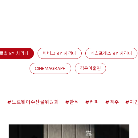
로벌 BY 차리다
비비고 BY 차리다
네스프레소 BY 차리다
CINEMAGRAPH
김은아출연
쉑
노르웨이수산물위원회
한식
커피
맥주
치