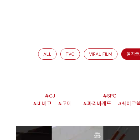
ALL
TVC
VIRAL FILM
엘지글
CJ
SPC
비비고
고메
파리바게뜨
쉐이크