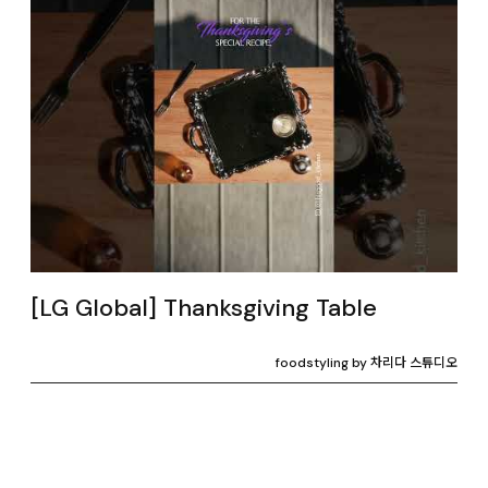
[LG Global] Thanksgiving Table
foodstyling by 차리다 스튜디오