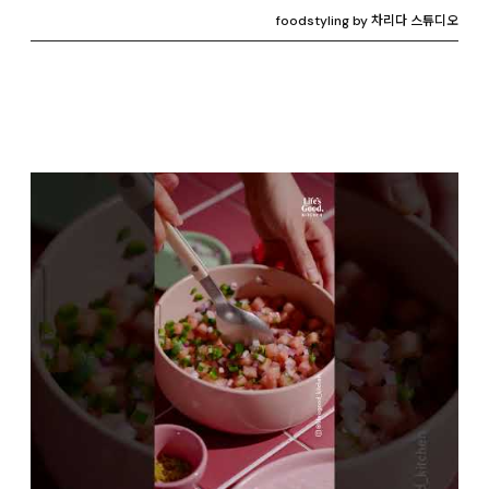
foodstyling by 차리다 스튜디오