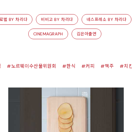
로벌 BY 차리다
비비고 BY 차리다
네스프레소 BY 차리다
CINEMAGRAPH
김은아출연
쉑
노르웨이수산물위원회
한식
커피
맥주
치