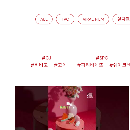
ALL
TVC
VIRAL FILM
엘지글
CJ
SPC
비비고
고메
파리바게뜨
쉐이크