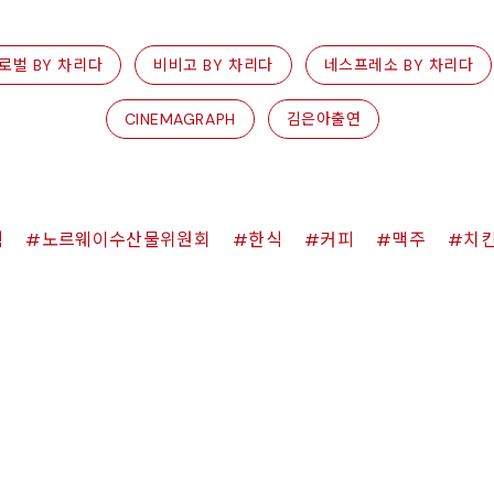
로벌 BY 차리다
비비고 BY 차리다
네스프레소 BY 차리다
CINEMAGRAPH
김은아출연
쉑
노르웨이수산물위원회
한식
커피
맥주
치