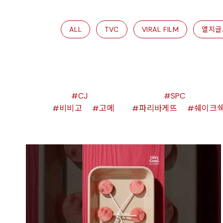
ALL
TVC
VIRAL FILM
엘지글
CJ
SPC
비비고
고메
파리바게뜨
쉐이크