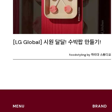
[LG Global] 시원 달달! 수박팝 만들기!
foodstyling by 차리다 스튜디오
MENU
BRAND