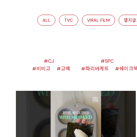
ALL
TVC
VIRAL FILM
엘지글
CJ
SPC
비비고
고메
파리바게뜨
쉐이크