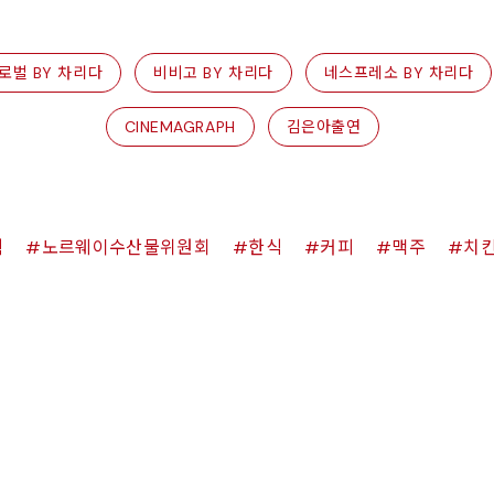
로벌 BY 차리다
비비고 BY 차리다
네스프레소 BY 차리다
CINEMAGRAPH
김은아출연
쉑
노르웨이수산물위원회
한식
커피
맥주
치