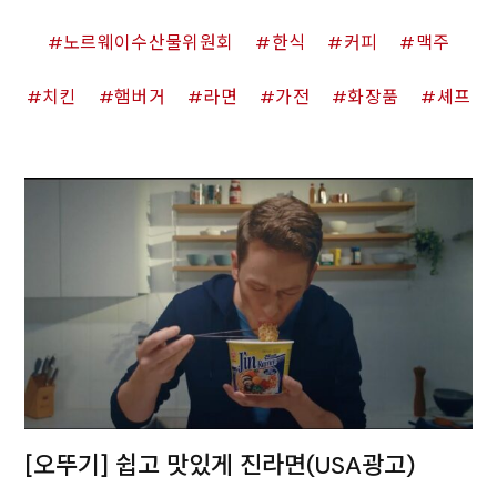
노르웨이수산물위원회
한식
커피
맥주
치킨
햄버거
라면
가전
화장품
셰프
[오뚜기] 쉽고 맛있게 진라면(USA광고)