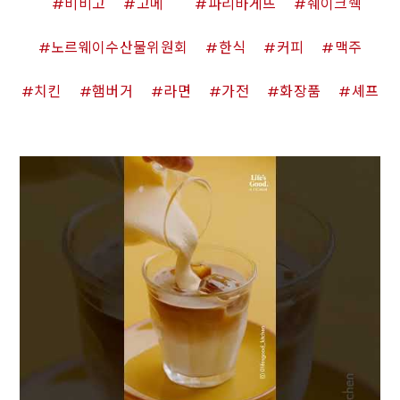
비비고
고메
파리바게뜨
쉐이크쉑
노르웨이수산물위원회
한식
커피
맥주
치킨
햄버거
라면
가전
화장품
셰프