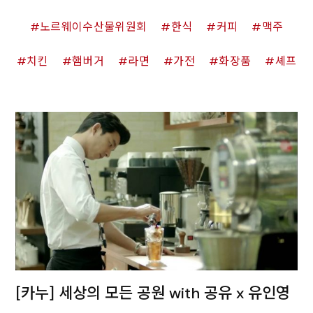
노르웨이수산물위원회
한식
커피
맥주
치킨
햄버거
라면
가전
화장품
셰프
[카누] 세상의 모든 공원 with 공유 x 유인영