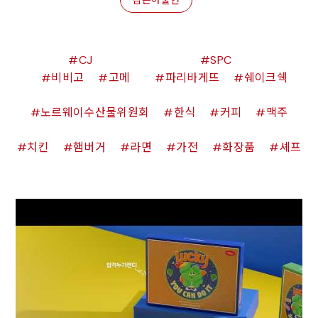
CJ
SPC
비비고
고메
파리바게뜨
쉐이크쉑
노르웨이수산물위원회
한식
커피
맥주
치킨
햄버거
라면
가전
화장품
셰프