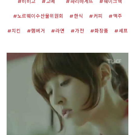
비비고
고메
파리바게뜨
쉐이크쉑
노르웨이수산물위원회
한식
커피
맥주
치킨
햄버거
라면
가전
화장품
셰프