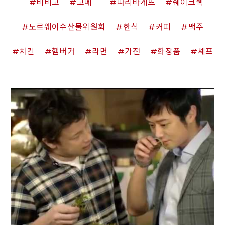
비비고
고메
파리바게뜨
쉐이크쉑
노르웨이수산물위원회
한식
커피
맥주
치킨
햄버거
라면
가전
화장품
셰프