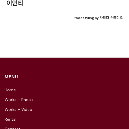
이언티
foodstyling by 차리다 스튜디오
MENU
Home
Works – Photo
Works – Video
Rental