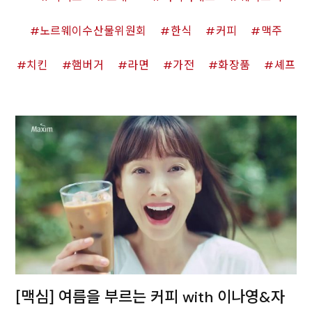
노르웨이수산물위원회
한식
커피
맥주
치킨
햄버거
라면
가전
화장품
셰프
[맥심] 여름을 부르는 커피 with 이나영&자