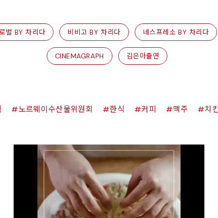
로벌 BY 차리다
비비고 BY 차리다
네스프레소 BY 차리다
CINEMAGRAPH
김은아출연
쉑
노르웨이수산물위원회
한식
커피
맥주
치