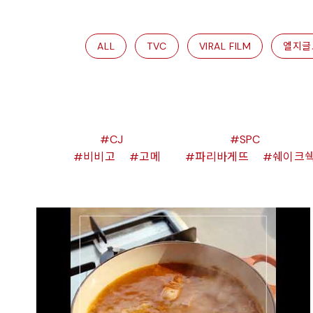
ALL
TVC
VIRAL FILM
엘지글
CJ
SPC
비비고
고메
파리바게뜨
쉐이크