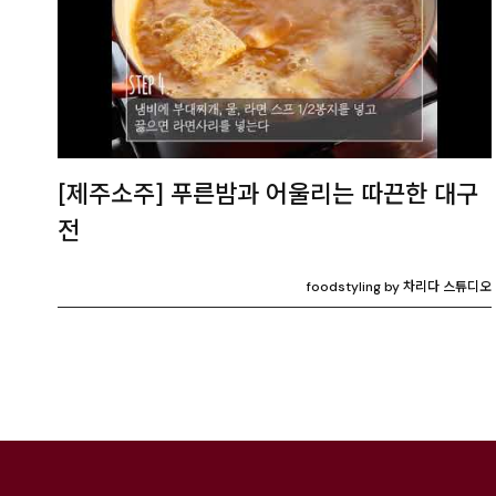
[제주소주] 푸른밤과 어울리는 따끈한 대구
전
foodstyling by 차리다 스튜디오