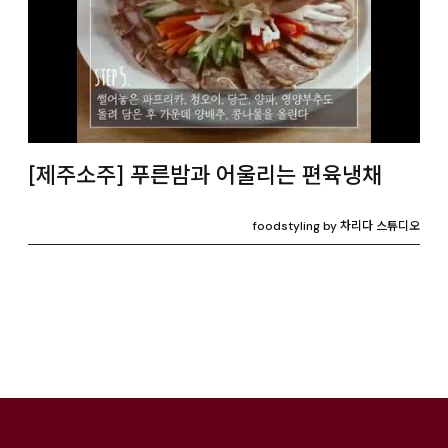
[제주소주] 푸른밤과 어울리는 편육냉채
foodstyling by 차리다 스튜디오