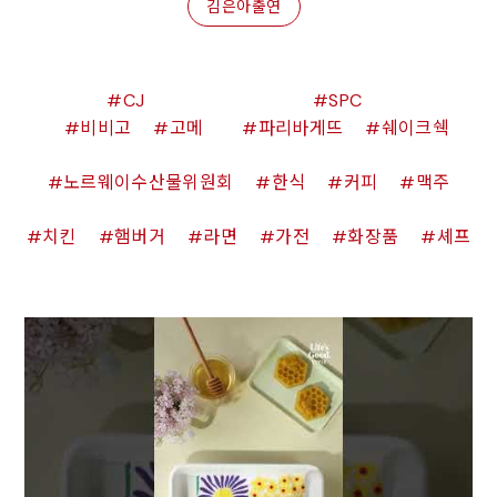
김은아출연
CJ
SPC
비비고
고메
파리바게뜨
쉐이크쉑
노르웨이수산물위원회
한식
커피
맥주
치킨
햄버거
라면
가전
화장품
셰프