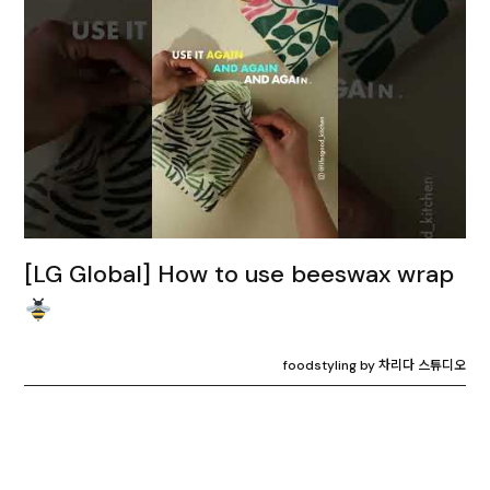
[LG Global] How to use beeswax wrap
foodstyling by 차리다 스튜디오