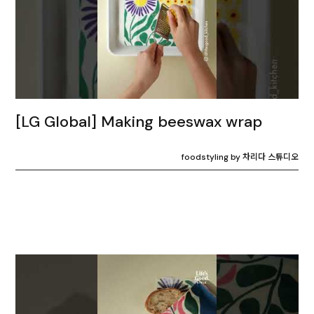
[LG Global] Making beeswax wrap
foodstyling by 차리다 스튜디오