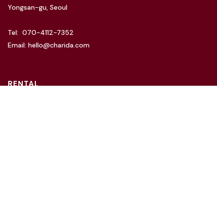
Yongsan-gu, Seoul
Tel: 070-4112-7352
Email: hello@charida.com
RENTAL
차리다 뉴한남 스튜디오
차리다 라운지 한남 스튜디오
Website by
OSC Studio