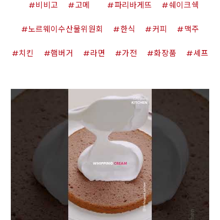
비비고
고메
파리바게뜨
쉐이크쉑
노르웨이수산물위원회
한식
커피
맥주
치킨
햄버거
라면
가전
화장품
셰프