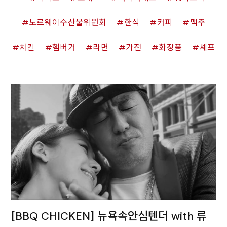
노르웨이수산물위원회
한식
커피
맥주
치킨
햄버거
라면
가전
화장품
셰프
[BBQ CHICKEN] 뉴욕속안심텐더 with 류