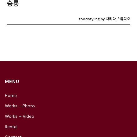
승룡
foodstyling by 차리다 스튜디오
MENU
Home
Works – Photo
Works – Video
Rental