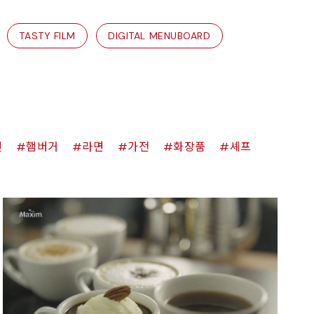
TASTY FILM
DIGITAL MENUBOARD
킨
햄버거
라면
가전
화장품
셰프