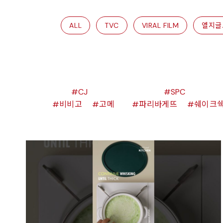
ALL
TVC
VIRAL FILM
엘지글
CJ
SPC
비비고
고메
파리바게뜨
쉐이크