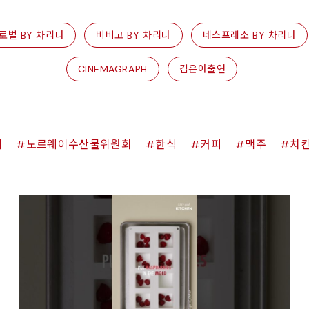
로벌 BY 차리다
비비고 BY 차리다
네스프레소 BY 차리다
CINEMAGRAPH
김은아출연
쉑
노르웨이수산물위원회
한식
커피
맥주
치