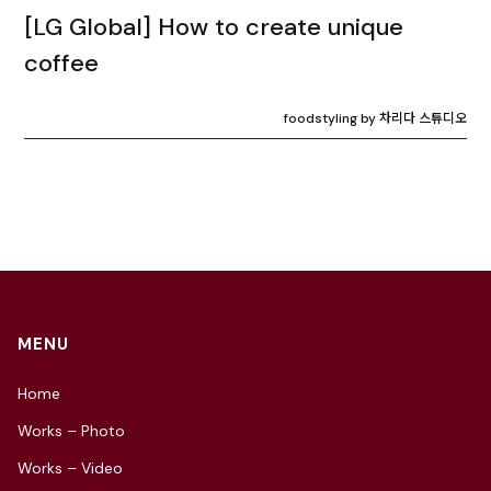
[LG Global] How to create unique
coffee
foodstyling by 차리다 스튜디오
MENU
Home
Works – Photo
Works – Video