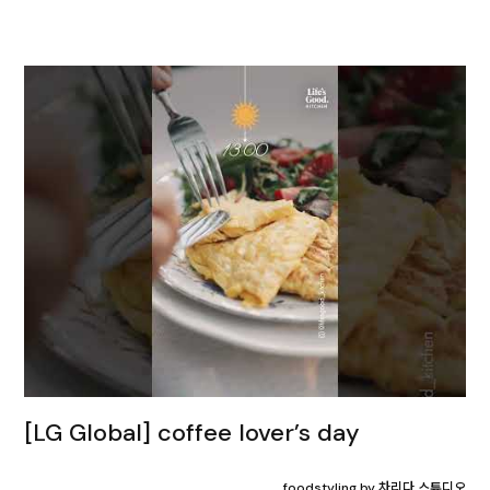
[LG Global] coffee lover’s day
foodstyling by 차리다 스튜디오