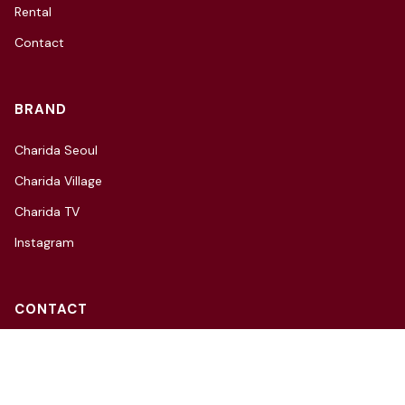
Rental
Contact
BRAND
Charida Seoul
Charida Village
Charida TV
Instagram
CONTACT
3F, 66, Hannam-daero 27-gil,
Yongsan-gu, Seoul