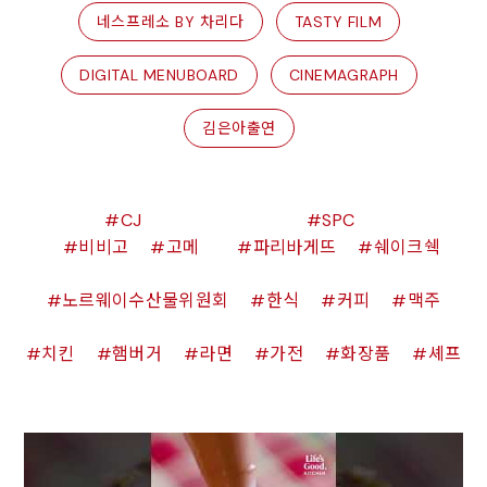
네스프레소 BY 차리다
TASTY FILM
DIGITAL MENUBOARD
CINEMAGRAPH
김은아출연
CJ
SPC
비비고
고메
파리바게뜨
쉐이크쉑
노르웨이수산물위원회
한식
커피
맥주
치킨
햄버거
라면
가전
화장품
셰프