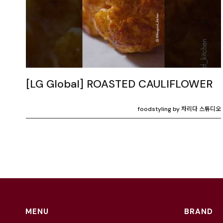
[LG Global] ROASTED CAULIFLOWER
foodstyling by 차리다 스튜디오
MENU
BRAND