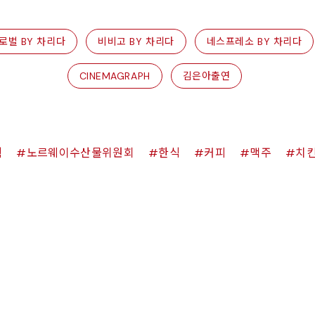
로벌 BY 차리다
비비고 BY 차리다
네스프레소 BY 차리다
CINEMAGRAPH
김은아출연
쉑
노르웨이수산물위원회
한식
커피
맥주
치