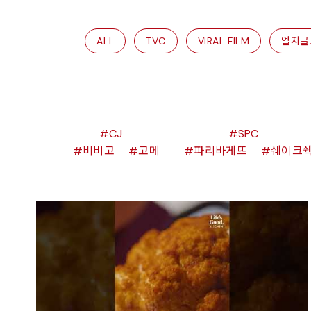
ALL
TVC
VIRAL FILM
엘지글
CJ
SPC
비비고
고메
파리바게뜨
쉐이크