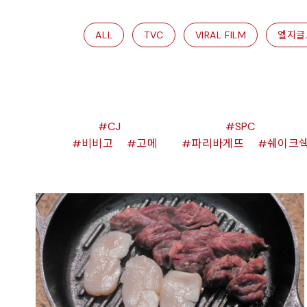
ALL
TVC
VIRAL FILM
엘지글
CJ
SPC
비비고
고메
파리바게뜨
쉐이크