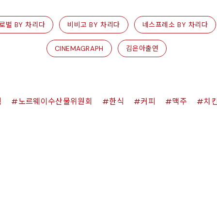
로벌 BY 차리다
비비고 BY 차리다
네스프레소 BY 차리다
CINEMAGRAPH
김은아출연
쉑
노르웨이수산물위원회
한식
커피
맥주
치