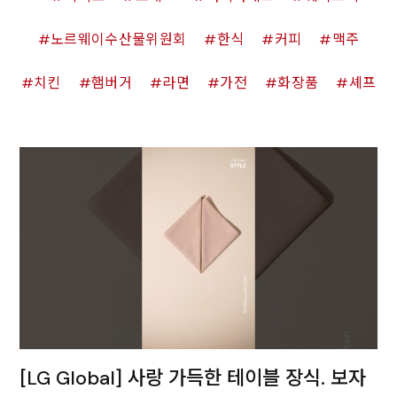
노르웨이수산물위원회
한식
커피
맥주
치킨
햄버거
라면
가전
화장품
셰프
[LG Global] 사랑 가득한 테이블 장식. 보자