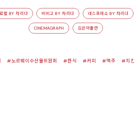
로벌 BY 차리다
비비고 BY 차리다
네스프레소 BY 차리다
CINEMAGRAPH
김은아출연
쉑
노르웨이수산물위원회
한식
커피
맥주
치