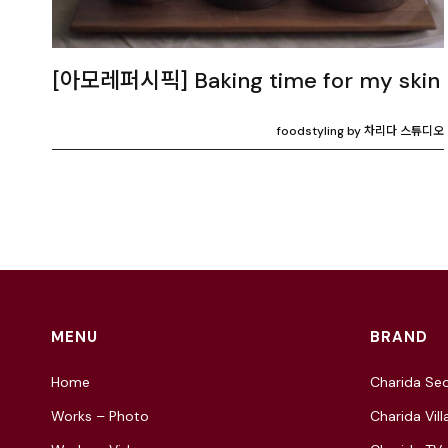
[아모레퍼시픽] Baking time for my skin
foodstyling by 차리다 스튜디오
MENU
BRAND
Home
Charida Seo
Works – Photo
Charida Vill