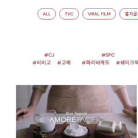
ALL
TVC
VIRAL FILM
엘지글
CJ
SPC
비비고
고메
파리바게뜨
쉐이크