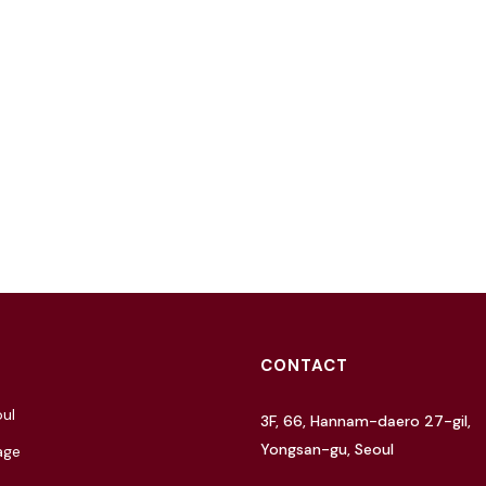
CONTACT
ul
3F, 66, Hannam-daero 27-gil,
Yongsan-gu, Seoul
age