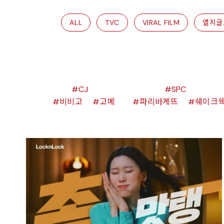
ALL
TVC
VIRAL FILM
엘지글
CJ
SPC
비비고
고메
파리바게뜨
쉐이크