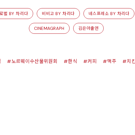
로벌 BY 차리다
비비고 BY 차리다
네스프레소 BY 차리다
CINEMAGRAPH
김은아출연
쉑
노르웨이수산물위원회
한식
커피
맥주
치