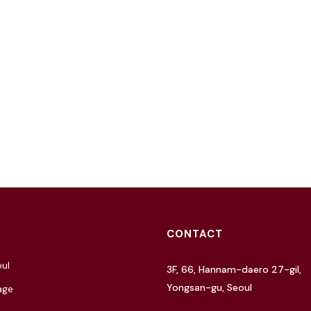
CONTACT
ul
3F, 66, Hannam-daero 27-gil,
Yongsan-gu, Seoul
age