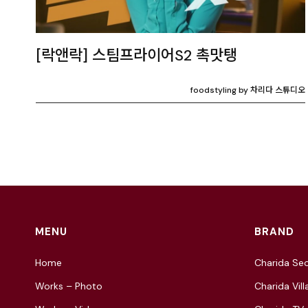
[락앤락] 스팀프라이어S2 촉맛탱
foodstyling by 차리다 스튜디오
MENU
BRAND
Home
Charida Seo
Works – Photo
Charida Vill