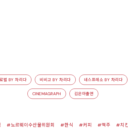
로벌 BY 차리다
비비고 BY 차리다
네스프레소 BY 차리다
CINEMAGRAPH
김은아출연
쉑
노르웨이수산물위원회
한식
커피
맥주
치