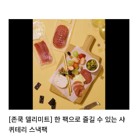
[존쿡 델리미트] 한 팩으로 즐길 수 있는 샤
퀴테리 스낵팩