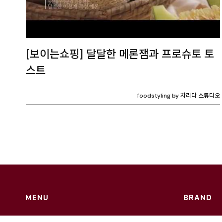
[보이는쇼핑] 달달한 메론잼과 프로슈토 토
스트
foodstyling by 차리다 스튜디오
MENU
BRAND
Home
Charida Seo