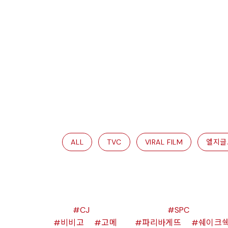
ALL
TVC
VIRAL FILM
엘지글
CJ
SPC
비비고
고메
파리바게뜨
쉐이크