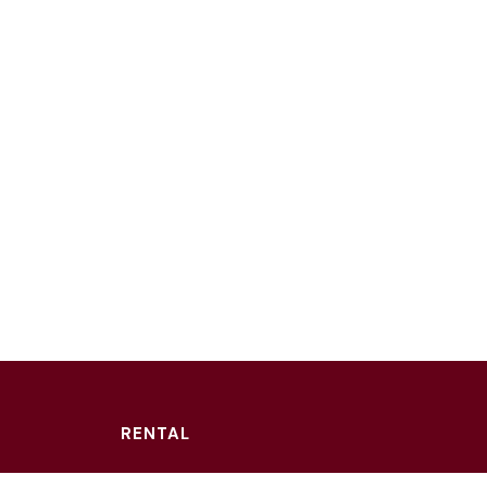
RENTAL
차리다 뉴한남 스튜디오