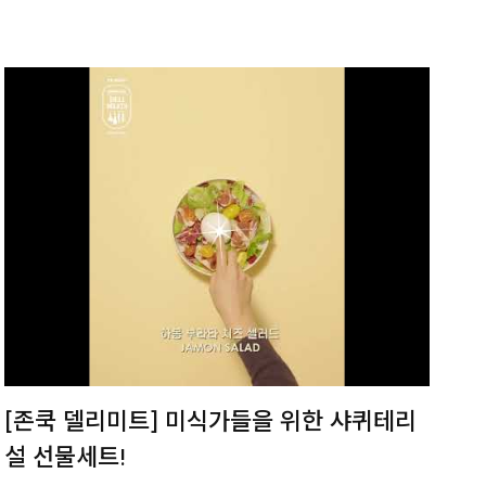
[존쿡 델리미트] 미식가들을 위한 샤퀴테리
설 선물세트!