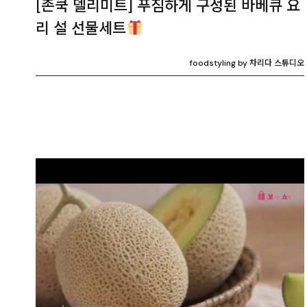
[존쿡 델리미트] 푸짐하게 구성된 바베큐 요
리 설 선물세트
foodstyling by 차리다 스튜디오