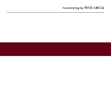
foodstyling by 차리다 스튜디오
CONTACT
ul
3F, 66, Hannam-daero 27-gil,
Yongsan-gu, Seoul
age
Tel: 070-4112-7352
Email: hello@charida.com