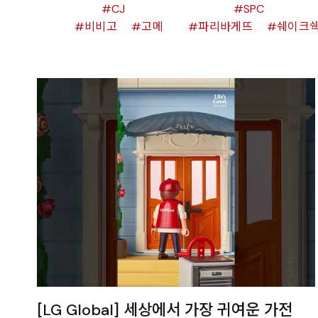
CJ
SPC
비비고
고메
파리바게뜨
쉐이크
[LG Global] 세상에서 가장 귀여운 가전