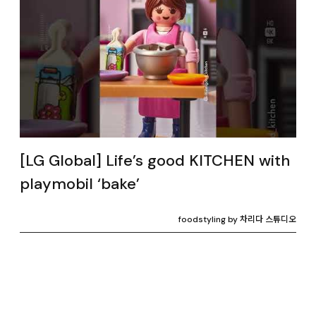
[LG Global] Life’s good KITCHEN with
playmobil ‘bake’
foodstyling by 차리다 스튜디오