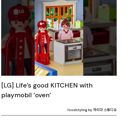
[LG] Life’s good KITCHEN with
playmobil ‘oven’
foodstyling by 차리다 스튜디오