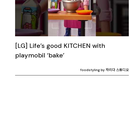
[LG] Life’s good KITCHEN with
playmobil ‘bake’
foodstyling by 차리다 스튜디오