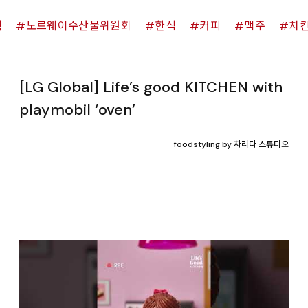
쉑
노르웨이수산물위원회
한식
커피
맥주
치
[LG Global] Life’s good KITCHEN with
playmobil ‘oven’
foodstyling by 차리다 스튜디오