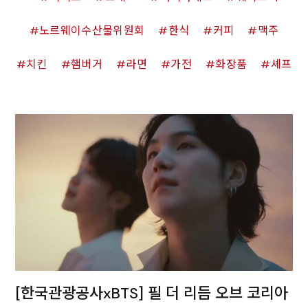
노르웨이수산물위원회
한식
커피
맥주
치킨
햄버거
라면
가전
화장품
셰프
[한국관광공사xBTS] 필 더 리듬 오브 코리아