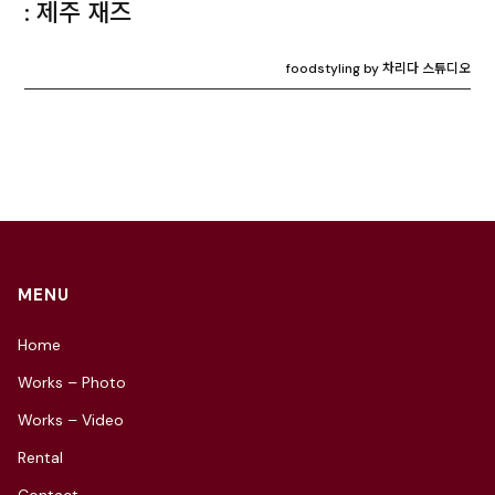
: 제주 재즈
foodstyling by 차리다 스튜디오
MENU
Home
Works – Photo
Works – Video
Rental