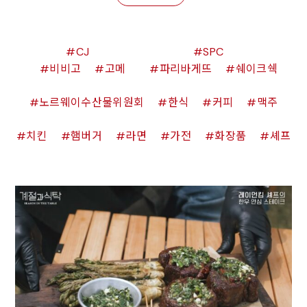
CJ
SPC
비비고
고메
파리바게뜨
쉐이크쉑
노르웨이수산물위원회
한식
커피
맥주
치킨
햄버거
라면
가전
화장품
셰프