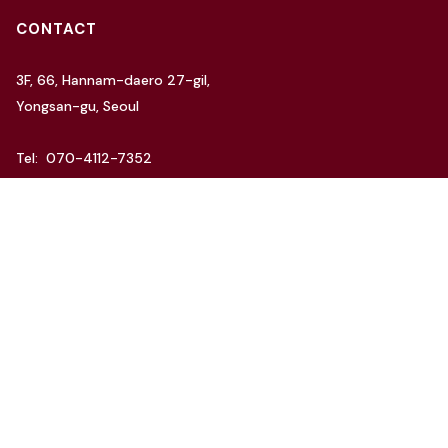
CONTACT
3F, 66, Hannam-daero 27-gil,
Yongsan-gu, Seoul
Tel: 070-4112-7352
Email: hello@charida.com
RENTAL
차리다 뉴한남 스튜디오
차리다 라운지 한남 스튜디오
Website by
OSC Studio