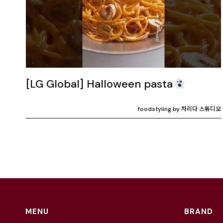
[LG Global] Halloween pasta
foodstyling by 차리다 스튜디오
MENU
BRAND