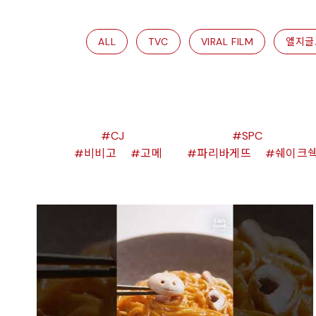
ALL
TVC
VIRAL FILM
엘지글
CJ
SPC
비비고
고메
파리바게뜨
쉐이크