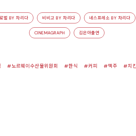
로벌 BY 차리다
비비고 BY 차리다
네스프레소 BY 차리다
CINEMAGRAPH
김은아출연
쉑
노르웨이수산물위원회
한식
커피
맥주
치