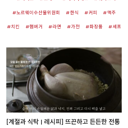
노르웨이수산물위원회
한식
커피
맥주
치킨
햄버거
라면
가전
화장품
셰프
[계절과 식탁 | 레시피] 뜨끈하고 든든한 전통