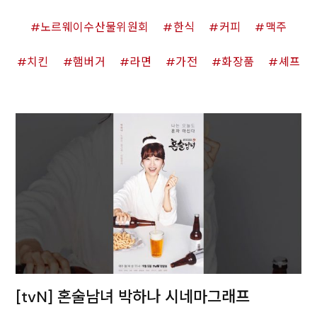
노르웨이수산물위원회
한식
커피
맥주
치킨
햄버거
라면
가전
화장품
셰프
[tvN] 혼술남녀 박하나 시네마그래프