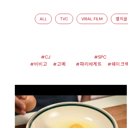
ALL
TVC
VIRAL FILM
엘지글
CJ
SPC
비비고
고메
파리바게뜨
쉐이크