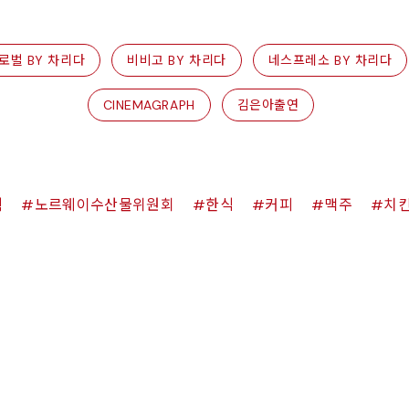
로벌 BY 차리다
비비고 BY 차리다
네스프레소 BY 차리다
CINEMAGRAPH
김은아출연
쉑
노르웨이수산물위원회
한식
커피
맥주
치