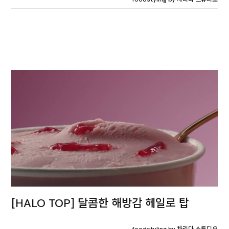
[HALO TOP] 달콤한 해방감 헤일로 탑
foodstyling by 차리다 스튜디오