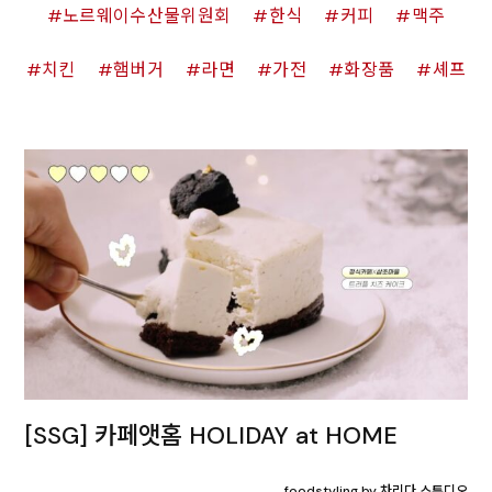
노르웨이수산물위원회
한식
커피
맥주
치킨
햄버거
라면
가전
화장품
셰프
[SSG] 카페앳홈 HOLIDAY at HOME
foodstyling by 차리다 스튜디오