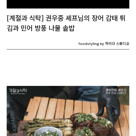
[계절과 식탁] 권우중 셰프님의 장어 감태 튀
김과 민어 방풍 나물 솥밥
foodstyling by 차리다 스튜디오