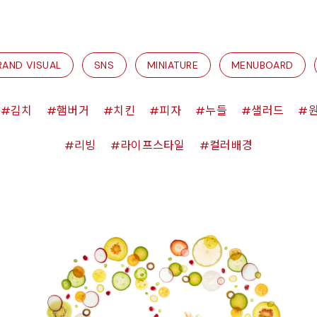
RAND VISUAL
SNS
MINIATURE
MENUBOARD
김치
햄버거
치킨
피자
누들
샐러드
리빙
라이프스타일
컬러배경