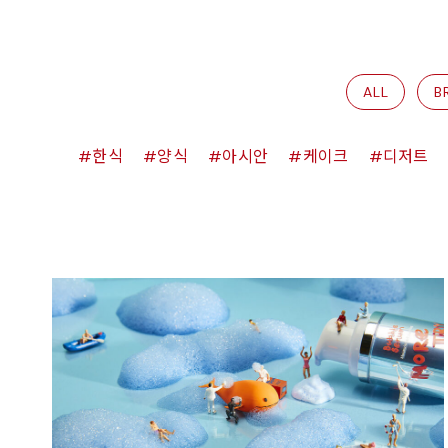
ALL
B
한식
양식
아시안
케이크
디저트