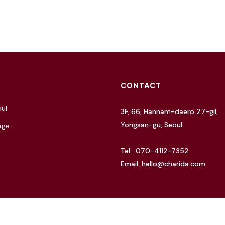
CONTACT
ul
3F, 66, Hannam-daero 27-gil,
Yongsan-gu, Seoul
age
Tel: 070-4112-7352
Email: hello@charida.com