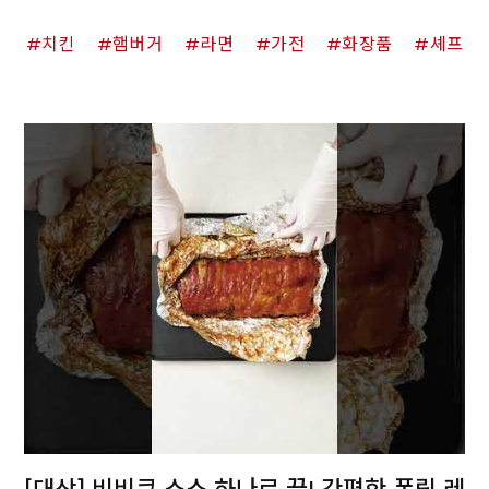
치킨
햄버거
라면
가전
화장품
셰프