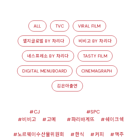
ALL
TVC
VIRAL FILM
엘지글로벌 BY 차리다
비비고 BY 차리다
네스프레소 BY 차리다
TASTY FILM
DIGITAL MENUBOARD
CINEMAGRAPH
김은아출연
CJ
SPC
비비고
고메
파리바게뜨
쉐이크쉑
노르웨이수산물위원회
한식
커피
맥주