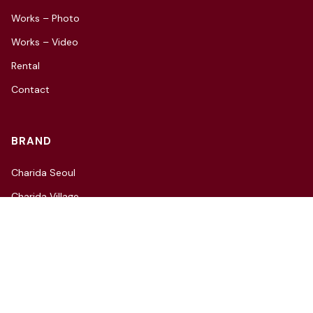
Works – Photo
Works – Video
Rental
Contact
BRAND
Charida Seoul
Charida Village
Charida TV
Instagram
CONTACT