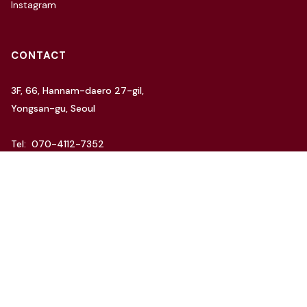
Instagram
CONTACT
3F, 66, Hannam-daero 27-gil,
Yongsan-gu, Seoul
Tel: 070-4112-7352
Email: hello@charida.com
RENTAL
차리다 뉴한남 스튜디오
차리다 라운지 한남 스튜디오