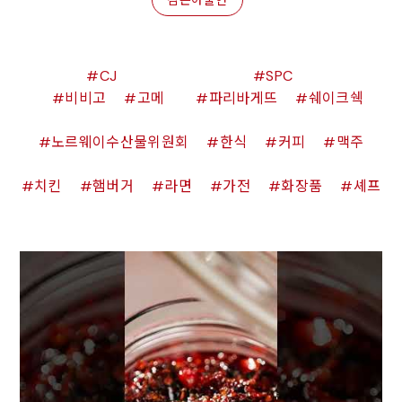
CJ
SPC
비비고
고메
파리바게뜨
쉐이크쉑
노르웨이수산물위원회
한식
커피
맥주
치킨
햄버거
라면
가전
화장품
셰프