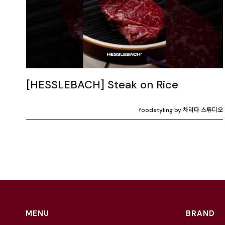
[HESSLEBACH] Steak on Rice
foodstyling by 차리다 스튜디오
MENU
BRAND