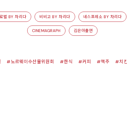
로벌 BY 차리다
비비고 BY 차리다
네스프레소 BY 차리다
CINEMAGRAPH
김은아출연
쉑
노르웨이수산물위원회
한식
커피
맥주
치