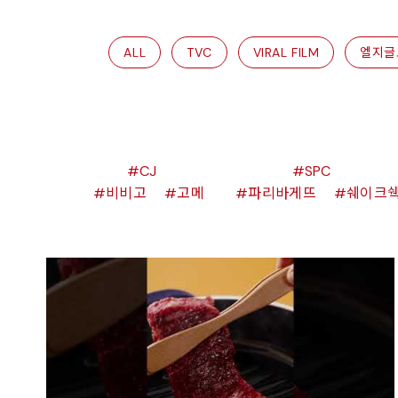
ALL
TVC
VIRAL FILM
엘지글
CJ
SPC
비비고
고메
파리바게뜨
쉐이크