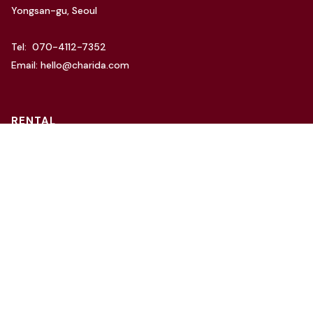
Yongsan-gu, Seoul
Tel: 070-4112-7352
Email: hello@charida.com
RENTAL
차리다 뉴한남 스튜디오
차리다 라운지 한남 스튜디오
Website by
OSC Studio