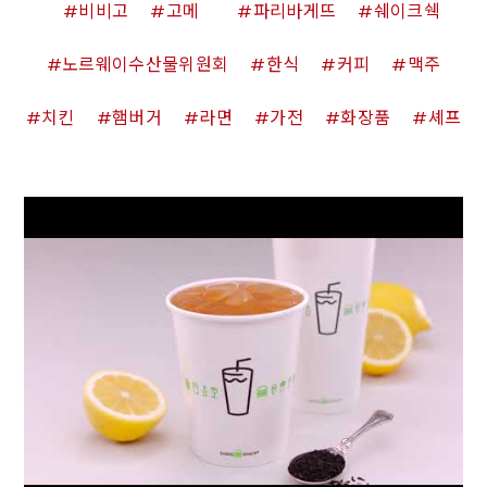
비비고
고메
파리바게뜨
쉐이크쉑
노르웨이수산물위원회
한식
커피
맥주
치킨
햄버거
라면
가전
화장품
셰프